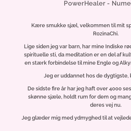
PowerHealer - Nume
Kære smukke sjæl, velkommen til mit spi
RozinaChi.
Lige siden jeg var barn, har mine Indiske r
spirituelle sti, da meditation er en del af kul
en stærk forbindelse til mine Engle og Al
Jeg er uddannet hos de dygtigste,
De sidste fire år har jeg haft over 4000 
skønne sjæle, holdt rum for dem og man
deres vej nu.
Jeg glæder mig med ydmyghed til at vejlede