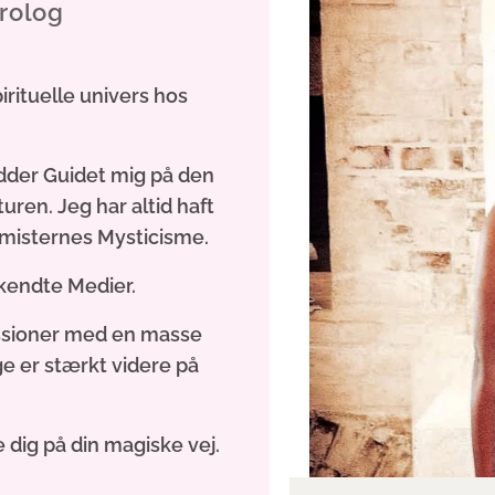
rolog
rituelle univers hos
ødder Guidet mig på den
turen. Jeg har altid haft
kymisternes Mysticisme.
 kendte Medier.
sessioner med en masse
ge er stærkt
videre på
 dig på din magiske vej.